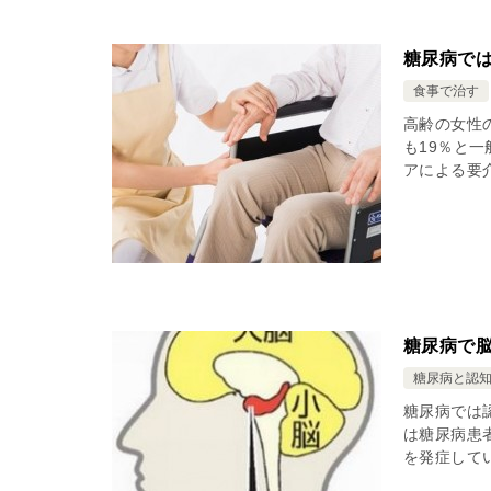
糖尿病で
食事で治す
高齢の女性
も19％と
アによる要
糖尿病で
糖尿病と認
糖尿病では
は糖尿病患
を発症して