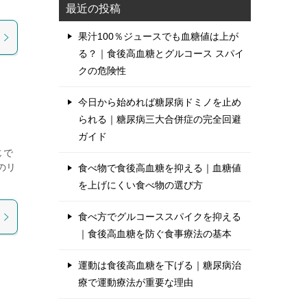
最近の投稿
果汁100％ジュースでも血糖値は上が
る？｜食後高血糖とグルコース スパイ
クの危険性
今日から始めれば糖尿病ドミノを止め
られる｜糖尿病三大合併症の完全回避
ガイド
じで
のリ
食べ物で食後高血糖を抑える｜血糖値
を上げにくい食べ物の選び方
食べ方でグルコーススパイクを抑える
｜食後高血糖を防ぐ食事療法の基本
運動は食後高血糖を下げる｜糖尿病治
療で運動療法が重要な理由