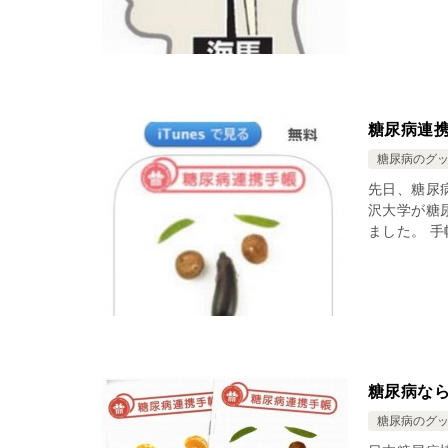
糖尿病連
糖尿病のグ
先日、糖尿
沢大学が糖
ました。 手
糖尿病な
糖尿病のグ