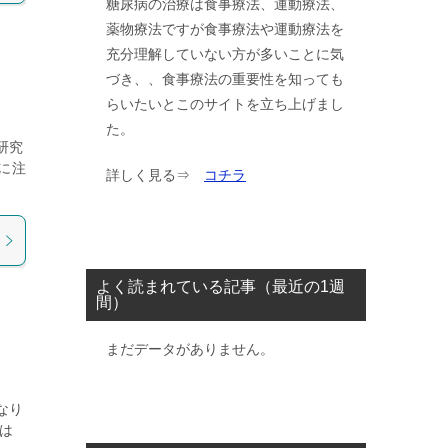
糖尿病の治療は食事療法、運動療法、
薬物療法ですが食事療法や運動療法を
充分理解していない方が多いことに気
づき、、食事療法の重要性を知っても
らいたいとこのサイトを立ち上げまし
た。
研究
に注
詳しく見る⇒
コチラ
よく読まれている記事（最近の1週
間）
まだデータがありません。
なり
は