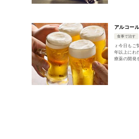
アルコー
食事で治す
ｚ今日もご
年以上にわ
療薬の開発を