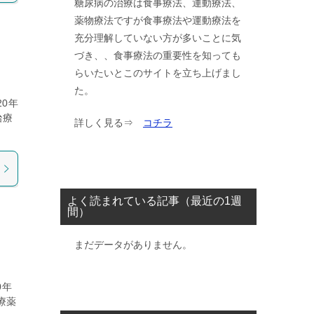
糖尿病の治療は食事療法、運動療法、
薬物療法ですが食事療法や運動療法を
充分理解していない方が多いことに気
づき、、食事療法の重要性を知っても
らいたいとこのサイトを立ち上げまし
た。
0年
治療
詳しく見る⇒
コチラ
よく読まれている記事（最近の1週
間）
まだデータがありません。
0年
療薬