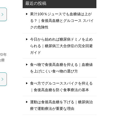
最近の投稿
果汁100％ジュースでも血糖値は上が
る？｜食後高血糖とグルコース スパイ
クの危険性
今日から始めれば糖尿病ドミノを止め
られる｜糖尿病三大合併症の完全回避
ガイド
0年
治療
食べ物で食後高血糖を抑える｜血糖値
を上げにくい食べ物の選び方
食べ方でグルコーススパイクを抑える
｜食後高血糖を防ぐ食事療法の基本
運動は食後高血糖を下げる｜糖尿病治
療で運動療法が重要な理由