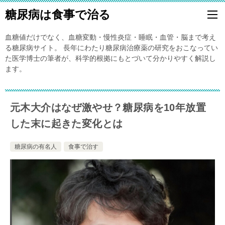
糖尿病は食事で治る
血糖値だけでなく、血糖変動・慢性炎症・睡眠・血管・脳まで考え
る糖尿病サイト。 長年にわたり糖尿病治療薬の研究をおこなってい
た医学博士の筆者が、科学的根拠にもとづいて分かりやすく解説し
ます。
元木大介はなぜ激やせ？糖尿病を10年放置
した末に起きた変化とは
糖尿病の有名人
食事で治す