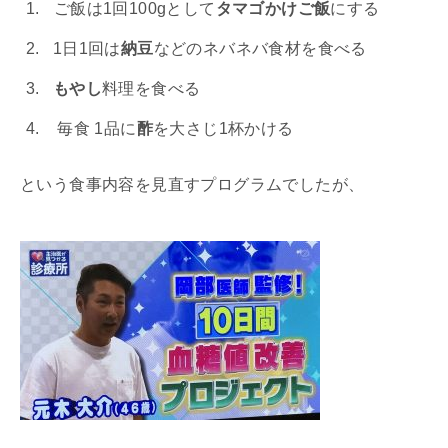
ご飯は1回100gとして
タマゴかけご飯
にする
1日1回は
納豆
などのネバネバ食材を食べる
もやし
料理を食べる
毎食 1品に
酢
を大さじ1杯かける
という食事内容を見直すプログラムでしたが、