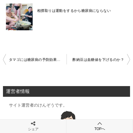
相撲取りは運動をするから糖尿病にならない
投
タマゴには糖尿病の予防効果がある
酢納豆は血糖値を下げるのか？
稿
ナ
ビ
運営者情報
ゲ
サイト運営者のけんぞうです。
ー
シ
ョ
TOPへ
シェア