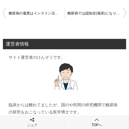
投
糖尿病の最悪はインスリン注射なのか？
糖尿病では認知症(痴呆)になりやすい
稿
ナ
ビ
運営者情報
ゲ
サイト運営者のけんぞうです。
ー
シ
ョ
ン
臨床からは離れてましたが、国のや民間の研究機関で糖尿病
の研究をおこなっている医学博士です。
糖尿病の治療は食事療法、運動療法、薬物療法ですが食事療
TOPへ
シェア
法や運動療法を充分理解していない方が多いことに気づ