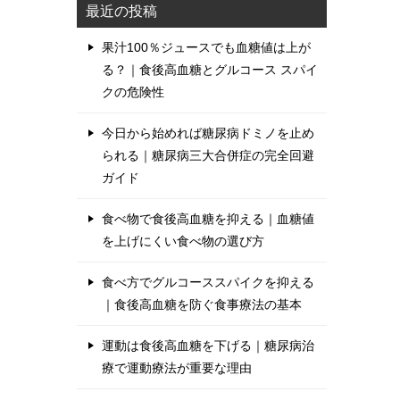
最近の投稿
果汁100％ジュースでも血糖値は上が
る？｜食後高血糖とグルコース スパイ
クの危険性
今日から始めれば糖尿病ドミノを止め
られる｜糖尿病三大合併症の完全回避
ガイド
食べ物で食後高血糖を抑える｜血糖値
を上げにくい食べ物の選び方
食べ方でグルコーススパイクを抑える
｜食後高血糖を防ぐ食事療法の基本
運動は食後高血糖を下げる｜糖尿病治
療で運動療法が重要な理由