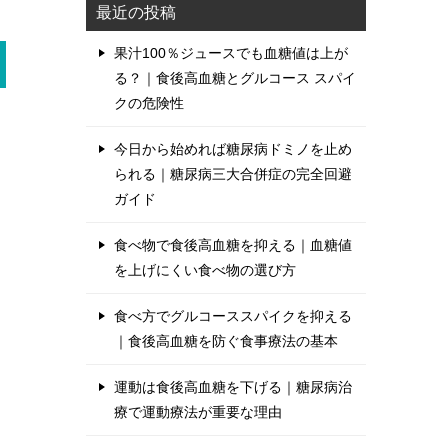
最近の投稿
果汁100％ジュースでも血糖値は上が
る？｜食後高血糖とグルコース スパイ
クの危険性
今日から始めれば糖尿病ドミノを止め
られる｜糖尿病三大合併症の完全回避
ガイド
食べ物で食後高血糖を抑える｜血糖値
を上げにくい食べ物の選び方
食べ方でグルコーススパイクを抑える
｜食後高血糖を防ぐ食事療法の基本
運動は食後高血糖を下げる｜糖尿病治
療で運動療法が重要な理由