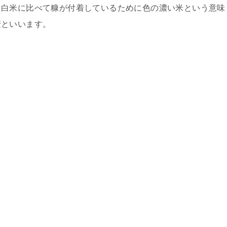
、白米に比べて糠が付着しているために色の濃い米という意味
麦といいます。