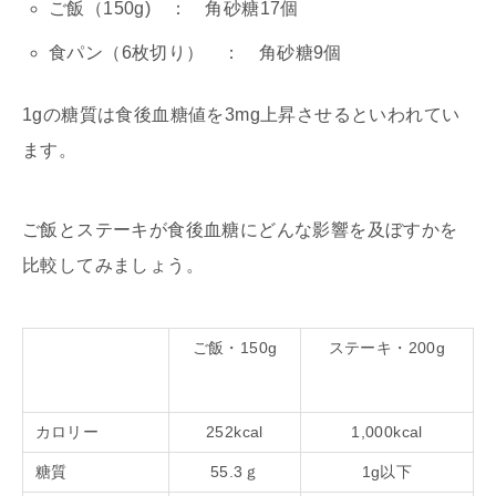
ご飯（150g) ： 角砂糖17個
食パン（6枚切り） ： 角砂糖9個
1gの糖質は食後血糖値を3mg上昇させるといわれてい
ます。
ご飯とステーキが食後血糖にどんな影響を及ぼすかを
比較してみましょう。
ご飯・150g
ステーキ・200g
カロリー
252kcal
1,000kcal
糖質
55.3ｇ
1g以下