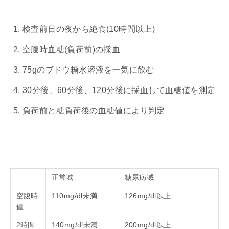
検査前日の夜から絶食(10時間以上)
空腹時血糖(負荷前)の採血
75gのブドウ糖水溶液を一気に飲む
30分後、60分後、120分後に採血して血糖値を測定
負荷前と糖負荷後の血糖値により判定
正常域
糖尿病域
空腹時
110mg/dl未満
126mg/dl以上
値
2時間
140mg/dl未満
200mg/dl以上