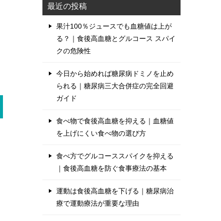
最近の投稿
果汁100％ジュースでも血糖値は上が
る？｜食後高血糖とグルコース スパイ
クの危険性
今日から始めれば糖尿病ドミノを止め
られる｜糖尿病三大合併症の完全回避
ガイド
食べ物で食後高血糖を抑える｜血糖値
を上げにくい食べ物の選び方
食べ方でグルコーススパイクを抑える
｜食後高血糖を防ぐ食事療法の基本
運動は食後高血糖を下げる｜糖尿病治
療で運動療法が重要な理由