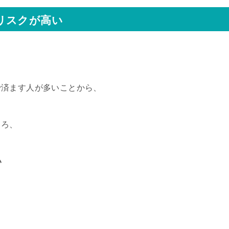
リスクが高い
で済ます人が多いことから、
ころ、
い