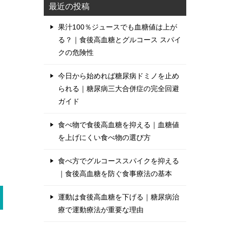
最近の投稿
果汁100％ジュースでも血糖値は上が
る？｜食後高血糖とグルコース スパイ
クの危険性
今日から始めれば糖尿病ドミノを止め
られる｜糖尿病三大合併症の完全回避
ガイド
食べ物で食後高血糖を抑える｜血糖値
を上げにくい食べ物の選び方
食べ方でグルコーススパイクを抑える
｜食後高血糖を防ぐ食事療法の基本
運動は食後高血糖を下げる｜糖尿病治
療で運動療法が重要な理由