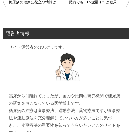
投
糖尿病の治療に役立つ情報は「糖尿病＠LINEヘルスケア」で！
肥満でも10%減量すれば糖尿病が寛解する
稿
ナ
ビ
運営者情報
ゲ
サイト運営者のけんぞうです。
ー
シ
ョ
ン
臨床からは離れてましたが、国のや民間の研究機関で糖尿病
の研究をおこなっている医学博士です。
糖尿病の治療は食事療法、運動療法、薬物療法ですが食事療
法や運動療法を充分理解していない方が多いことに気づ
き、、食事療法の重要性を知ってもらいたいとこのサイトを