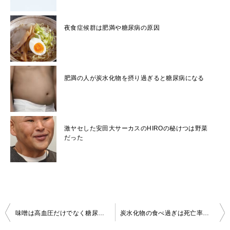
夜食症候群は肥満や糖尿病の原因
肥満の人が炭水化物を摂り過ぎると糖尿病になる
激ヤセした安田大サーカスのHIROの秘けつは野菜
だった
投
味噌は高血圧だけでなく糖尿病にも良い
炭水化物の食べ過ぎは死亡率が上がるので糖質制限を
稿