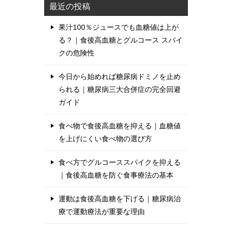
最近の投稿
果汁100％ジュースでも血糖値は上が
る？｜食後高血糖とグルコース スパイ
クの危険性
今日から始めれば糖尿病ドミノを止め
られる｜糖尿病三大合併症の完全回避
ガイド
食べ物で食後高血糖を抑える｜血糖値
を上げにくい食べ物の選び方
食べ方でグルコーススパイクを抑える
｜食後高血糖を防ぐ食事療法の基本
運動は食後高血糖を下げる｜糖尿病治
療で運動療法が重要な理由