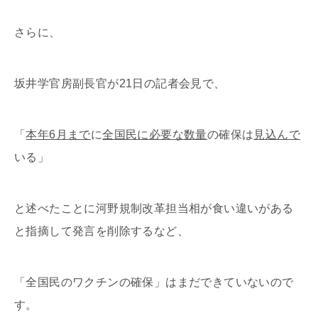
さらに、
坂井学官房副長官が21日の記者会見で、
「
本年6月まで
に
全国民に必要な数量
の確保は
見込んで
いる」
と述べたことに河野規制改革担当相が食い違いがある
と指摘して発言を削除するなど、
「全国民のワクチンの確保」はまだできていないので
す。