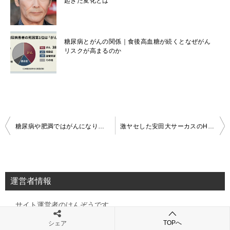
起きた変化とは
糖尿病とがんの関係｜食後高血糖が続くとなぜがん
リスクが高まるのか
投
糖尿病や肥満ではがんになりやすい
激ヤセした安田大サーカスのHIROの秘けつは野菜だった
稿
ナ
ビ
運営者情報
ゲ
サイト運営者のけんぞうです。
ー
シ
TOPへ
シェア