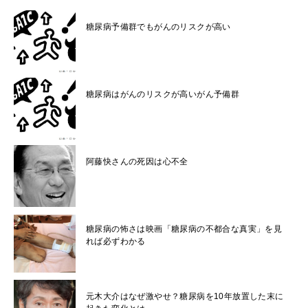
糖尿病予備群でもがんのリスクが高い
糖尿病はがんのリスクが高いがん予備群
阿藤快さんの死因は心不全
糖尿病の怖さは映画「糖尿病の不都合な真実」を見
れば必ずわかる
元木大介はなぜ激やせ？糖尿病を10年放置した末に