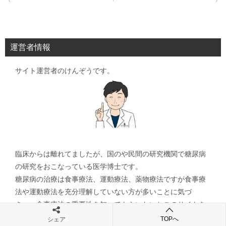
稿
ナ
ビ
運営者情報
ゲ
サイト運営者のけんぞうです。
ー
シ
ョ
ン
臨床からは離れてましたが、国のや民間の研究機関で糖尿病
の研究をおこなっている医学博士です。
糖尿病の治療は食事療法、運動療法、薬物療法ですが食事療
法や運動療法を充分理解していない方が多いことに気づ
き、、食事療法の重要性を知ってもらいたいとこのサイトを
立ち上げました。
TOPへ
シェア