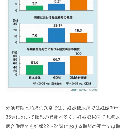
分娩時期と胎児の異常では、妊娠糖尿病では妊娠30〜
36週において胎児の異常が多く、妊娠糖尿病でも糖尿
病合併症でも妊娠22〜24週における胎児の死亡では胎