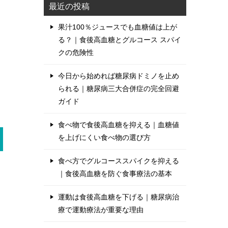
最近の投稿
果汁100％ジュースでも血糖値は上が
る？｜食後高血糖とグルコース スパイ
クの危険性
今日から始めれば糖尿病ドミノを止め
られる｜糖尿病三大合併症の完全回避
ガイド
食べ物で食後高血糖を抑える｜血糖値
を上げにくい食べ物の選び方
食べ方でグルコーススパイクを抑える
｜食後高血糖を防ぐ食事療法の基本
運動は食後高血糖を下げる｜糖尿病治
療で運動療法が重要な理由