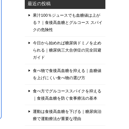
最近の投稿
果汁100％ジュースでも血糖値は上が
る？｜食後高血糖とグルコース スパイ
クの危険性
今日から始めれば糖尿病ドミノを止め
られる｜糖尿病三大合併症の完全回避
ガイド
食べ物で食後高血糖を抑える｜血糖値
を上げにくい食べ物の選び方
食べ方でグルコーススパイクを抑える
｜食後高血糖を防ぐ食事療法の基本
運動は食後高血糖を下げる｜糖尿病治
療で運動療法が重要な理由